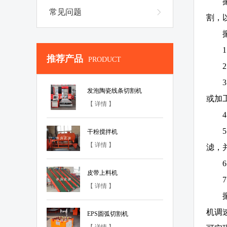
常见问题
割，
推荐产品
PRODUCT
发泡陶瓷线条切割机
或加
【 详情 】
干粉搅拌机
【 详情 】
滤，
皮带上料机
【 详情 】
机调
EPS圆弧切割机