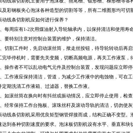
振动线条切割机主要用于泡沫板、燕尾槽、锯形槽、梯形槽等各
以及彩钢板夹心泡沫各种造型的切割等等，所有二维图形均可切
振动线条切割机应如何进行保养？
1、每周应有1-2次用煤油射入导轮轴承内，以保持清洁和使用寿
2、要特别注意对控制台装置的维护，保持清洁。
3、切割工件时，先启动滚丝筒，揿走丝按钮，待导轮转动后再
工完毕停机时，需要先关变频，切断高频电源，再关工作液泵，
4、操作者不可以乱动电气元件及控制台装置，发现问题应立即
5、工作液应保持清洁，管道，为减少工作液中的电蚀物，可在
并定期洗清工作液箱、过滤器，替换工作液。
6、如滚丝筒在换向时有抖丝或振动情况，应立即停止使用，检
7、经常保持工作台拖板、滚珠丝杆及滚动导轨的清洁，切勿使
振动线条切割机采用优良矩型钢管焊接而成，结构正确不变型。泡沫板
速达到各种切割速度的要求。泡沫板切割机设有水平、垂直和块