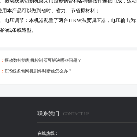
5、振动线条切割机架采用矩形钢管和各种连接件连接而成，运
使用本产品可以做到省时、省力、节省原材料；
6、电压调节：本机器配置了两台11KW温度调压器，电压输出为5
同的线条或造型。
篇：
振动数控切割机控制器可解决哪些问题？
篇：
EPS线条包网机割件时断丝怎么办？
联系我们
CONTACT US
在线热线：