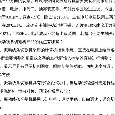
现三个方向的切割。环境与外围要求划片机需要安装在无振动源，室
水源、电源、排污口、抽雾装置等。气源要求是经过过滤、冷凝、干
于0.01μm，露点-15℃、除去油分80%。主轴冷却水建议用去离子水
在20℃±1℃，应确定主轴热稳定性不错。刀片冷却水建议压力不低于0
0V±10%，50/60Hz，电压波动不能超出该范围，若超出会给
振动线条切割机产品的优点有哪些？
1、振动线条切割机采用的计算机控制系统，直接在电脑上绘制
将所需要切割的图案或文字的3B代码输入控制器直接进行切割；
2、显示屏具有显示切割图案、跟踪切割等功能。切割速度可调，运动速
单方便；
3、振动线条切割机具有行程保护功能，当运动行程超出规定行
割和旋转、镜向对称、间隙补偿等功能；
4、振动线条切割机采用步进电机，运动平稳，自由调速，适合
m；