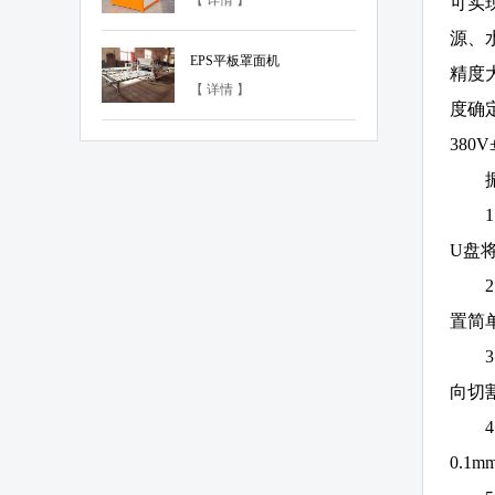
【 详情 】
可实
源、
EPS平板罩面机
精度大
【 详情 】
度确定
38
U盘
置简
向切
0.1m