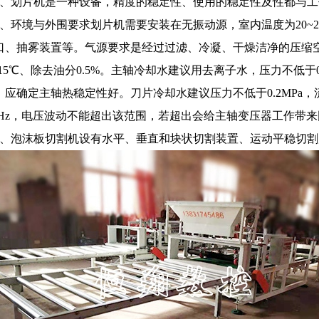
1、划片机是一种设备，精度的稳定性、使用的稳定性及性都与
2、环境与外围要求划片机需要安装在无振动源，室内温度为20~
口、抽雾装置等。气源要求是经过过滤、冷凝、干燥洁净的压缩空气，
15℃、除去油分0.5%。主轴冷却水建议用去离子水，压力不低于0.2
，应确定主轴热稳定性好。刀片冷却水建议压力不低于0.2MPa，流量大
/60Hz，电压波动不能超出该范围，若超出会给主轴变压器工作带
3、泡沫板切割机设有水平、垂直和块状切割装置、运动平稳切