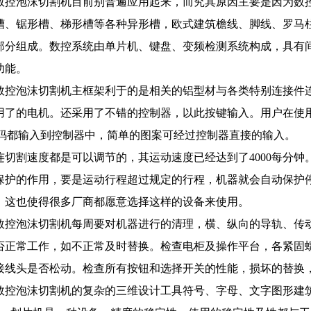
数控泡沫切割机目前别普遍应用起来，而究其原因主要是因为数
槽、锯形槽、梯形槽等各种异形槽，欧式建筑檐线、脚线、罗马
部分组成。数控系统由单片机、键盘、变频检测系统构成，具有
功能。
数控泡沫切割机主框架利于的是相关的铝型材与各类特别连接件
用了的电机。还采用了不错的控制器，以此按键输入。用户在使
代码都输入到控制器中，简单的图案可经过控制器直接的输入。
连切割速度都是可以调节的，其运动速度已经达到了4000每分
保护的作用，要是运动行程超过规定的行程，机器就会自动保护
，这也使得很多厂商都愿意选择这样的设备来使用。
数控泡沫切割机每周要对机器进行的清理，横、纵向的导轨、传
否正常工作，如不正常及时替换。检查电柜及操作平台，各紧固
接线头是否松动。检查所有按钮和选择开关的性能，损坏的替换
数控泡沫切割机的复杂的三维设计工具符号、字母、文字图形建