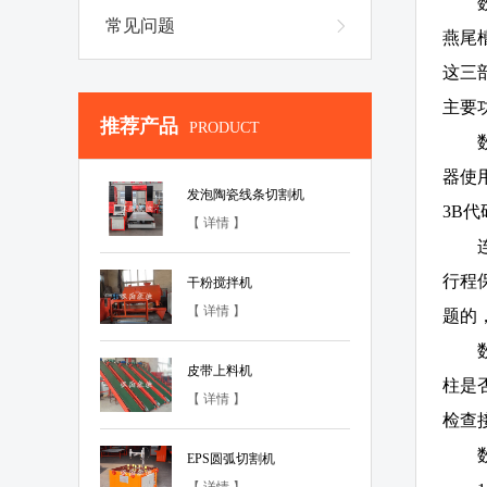
常见问题
燕尾
这三
主要
推荐产品
PRODUCT
器使
发泡陶瓷线条切割机
3B
【 详情 】
行程
干粉搅拌机
【 详情 】
题的
皮带上料机
柱是
【 详情 】
检查
EPS圆弧切割机