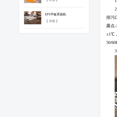
【 详情 】
EPS平板罩面机
排污
【 详情 】
露点-
±1℃
50