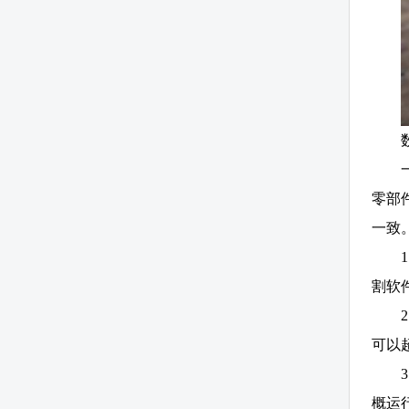
零部
一致
割软
可以超
概运