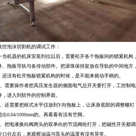
数控泡沫切割机的调试工作：
一当机器的机床安装到位以后，需要松开各个拖板间的锁紧机构
件、拖板导轨与各传动部件。把滚珠保持架放在导轨的中间地方
。还没有松开拖板锁紧机构的时候，是不能来摇动手柄的。
1、需要操作者把高压发生器的侧面电气总开关要打开，工控制
件，进入到软件的控制界面。
2、还需要把框式水平仪放到Y向拖板上，让床身底部的调整螺
出0.04/1000mm的。再看看有没有空脚。
3、把电液换向阀两头的双单向的节流阀给打开，把磁性开关都
行15分左右，来观察油温与泵头的温度有没有异常。