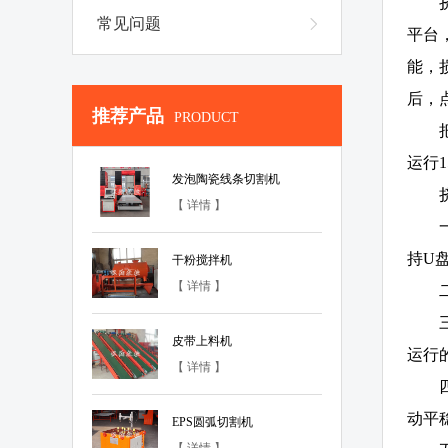
常见问题
平台
能，
后，
推荐产品
PRODUCT
运行
发泡陶瓷线条切割机
【 详情 】
持U
干粉搅拌机
【 详情 】
皮带上料机
运行
【 详情 】
动平
EPS圆弧切割机