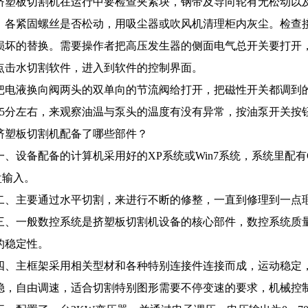
挤塑板切割机在运行中要检查夹紧块，钢带及导向轮有无松动以
，各紧固螺丝是否松动，用吸尘器或吹风机清理柜内灰尘。检查
损坏的替换。需要操作者把高压发生器的侧面电气总开关要打开
点击水切割软件，进入到软件的控制界面。
把电液换向阀两头的双单向的节流阀给打开，把磁性开关都调到
15分左右，来观察油温与泵头的温度有没有异常，按油泵开关按
挤塑板切割机配备了哪些部件？
一、设备配备的计算机采用好的XP系统或Win7系统，系统里配有
盘输入。
二、主要通过水平切割，来进行不断的修整，一直到修理到一点
三、一般数控系统是挤塑板切割机设备的核心部件，数控系统质
的稳定性。
四、主框架采用相关型材和各种特别连接件连接而成，运动稳定
稳，自由调速，适合切割特别图形需要不停变速的要求，机械控制精