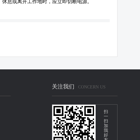
，休息或离开工作地时，应立即切断电源。
关注我们
CONCERN US
扫
一
扫
加
我
好
友