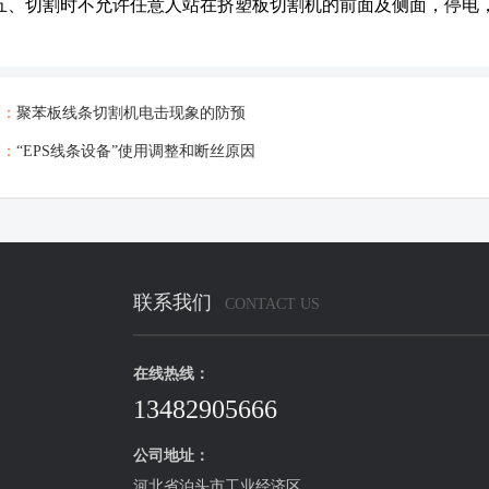
五、切割时不允许任意人站在挤塑板切割机的前面及侧面，停电
篇：
聚苯板线条切割机电击现象的防预
篇：
“EPS线条设备”使用调整和断丝原因
联系我们
CONTACT US
在线热线：
13482905666
公司地址：
河北省泊头市工业经济区