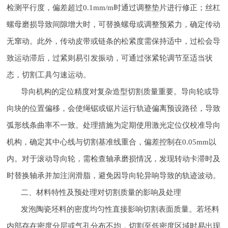
检测平行度，偏差超过0.1mm/m时通过调整垫片进行修正；丝杠
螺母磨损导致间隙增大时，可替换螺母或调整预紧力，确定传动
无窜动。此外，传动皮带或链条的松紧度需保持适中，过松会导
致运动滞后，过紧则易引发振动，可通过张紧轮调节至适当状
态，切割工具匀速运动。
导向机构的定位精度对复杂造型切割质量重要。导向轮或导
向块的位置偏移，会使绳锯或锯片运行轨迹偏离预设路径，导致
弧形线条曲率不一致。处理措施为定期使用激光定位仪校准导向
机构，确定其中心线与切割基准线重合，偏差控制在0.05mm以
内。对于滚动导向轮，需检查轴承磨损情况，发现转动卡滞时及
时替换轴承并加注润滑脂，避免因导向轮异响导致的轨迹波动。
二、材料特性及预处理对切割质量的影响及处理
发泡陶瓷坯料的密度均匀性直接影响切割表面质量。若坯料
内部存在密度分层或气孔分布不均，切割至低密度区域时易出现