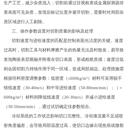
生产工艺，减少杂质混入；切割前通过目视检查或金属探测器排
查表面可见杂质，发现后标记位置并避开切割，需要时对局部杂
质区域进行人工剔除。
三、操作参数设置对切割质量的影响及处理
切割速度与进给速度的匹配是控制表面光洁度的关键。速度
过高时，切割工具与材料摩擦产生的热量无法及时散发，易导致
发泡陶瓷表层熔融并附着在切口表面，形成粗糙质感；速度过低
则会因切割力持续作用于同一区域，造成局部崩边。处理措施需
根据坯料密度调整参数：低密度（≤600kg/m³）材料可采用较不
错线速度（30-40m/s）和中等进给速度（50-80mm/min）；（＞
600kg/m³）材料则降低线速度（20-30m/s）并减小进给速度
（30-50mm/min），通过试切确定佳参数组合。
冷却系统的工作状态影响切口完整性。冷却液流量不足或喷
射角度偏差，会导致局部温度过高，使切口边缘出现焦痕或微裂