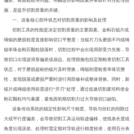
偏差、表面粗糙等问题。明确这些影响因素并采取针对性处理措
施，是提升切割质量的关键。
一、设备核心部件状态对切割质量的影响及处理
切割工具的性能是决定切割质量的主要因素。金刚石锯片或
绳锯的磨损程度直接影响切口平整度：当锯片刀头磨损不均或绳
锯串珠金刚石颗粒脱落时，切割过程中会出现局部受力失衡，导
致切口出现波浪形偏差或崩边。处理措施包括定期检查切割工具
状态，对于磨损超标的锯片及时替换，绳锯则需检查串珠完整
性，发现脱落或磨损严重时进行局部修补或整体替换。同时，新
锯片或绳锯使用前需进行“开刃”处理，通过低速切割废坯料使金
刚石颗粒均匀暴露，避免因初期切割力过大导致切口缺陷。
设备传动系统的稳定性影响尺寸精度。导轨与丝杠的间隙过
大或平行度偏差，会导致切割工具运动轨迹偏移，使线条长度或
角度出现误差。处理时需定期对导轨进行精度校准，使用百分表