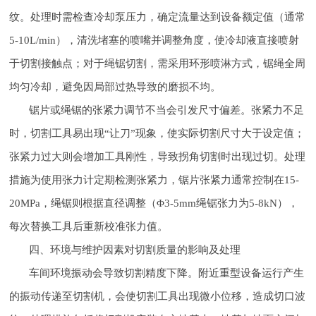
纹。处理时需检查冷却泵压力，确定流量达到设备额定值（通常
5-10L/min），清洗堵塞的喷嘴并调整角度，使冷却液直接喷射
于切割接触点；对于绳锯切割，需采用环形喷淋方式，锯绳全周
均匀冷却，避免因局部过热导致的磨损不均。
锯片或绳锯的张紧力调节不当会引发尺寸偏差。张紧力不足
时，切割工具易出现“让刀”现象，使实际切割尺寸大于设定值；
张紧力过大则会增加工具刚性，导致拐角切割时出现过切。处理
措施为使用张力计定期检测张紧力，锯片张紧力通常控制在15-
20MPa，绳锯则根据直径调整（Φ3-5mm绳锯张力为5-8kN），
每次替换工具后重新校准张力值。
四、环境与维护因素对切割质量的影响及处理
车间环境振动会导致切割精度下降。附近重型设备运行产生
的振动传递至切割机，会使切割工具出现微小位移，造成切口波