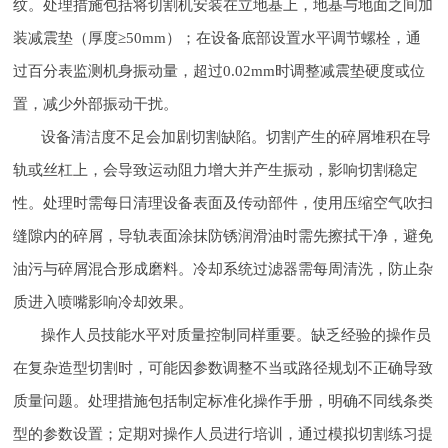
纹。处理措施包括将切割机安装在立地基上，地基与地面之间加
装减震垫（厚度≥50mm）；在设备底部设置水平调节螺栓，通
过百分表监测机身振动量，超过0.02mm时调整减震垫硬度或位
置，减少外部振动干扰。
设备清洁度不足会加剧切割缺陷。切割产生的碎屑堆积在导
轨或丝杠上，会导致运动阻力增大并产生振动，影响切割稳定
性。处理时需每日清理设备表面及传动部件，使用压缩空气吹扫
缝隙内的碎屑，导轨表面涂抹防锈润滑油时需先擦拭干净，避免
油污与碎屑混合形成磨料。冷却系统过滤器需每周清洗，防止杂
质进入喷嘴影响冷却效果。
操作人员技能水平对质量控制同样重要。缺乏经验的操作员
在复杂造型切割时，可能因参数调整不当或路径规划不正确导致
质量问题。处理措施包括制定标准化操作手册，明确不同线条类
型的参数设置；定期对操作人员进行培训，通过模拟切割练习提