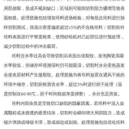
局部崩裂，形成不规则缺口；区域则可能因切割阻力骤增导致表
面粗糙。处理措施包括增加坯料进场检验，对每批次坯料进行抽
样切割测试，筛选出密度偏差超过±5%的不合格坯料；切割前对
坯料表面进行平整度检查，使用砂轮机对凸起部位进行预处理，
减少切割过程中的冲击载荷。
坯料含水率过高会导致切割后表面出现裂纹。发泡陶瓷虽吸
水率较低，但储存环境潮湿时仍可能吸湿，切割时水分受热蒸发
会使表层材料产生微裂纹。处理措施为将坯料放置在通风干燥的
环境中储存，切割前检测含水率，超过3%时进行烘干处理（温
度控制在60-80℃，烘干时间根据厚度调整），水分充足挥发。
坯料内部杂质是导致切口缺陷的隐蔽因素。若坯料中混入金
属颗粒或未烧透的硬质结块，切割时会瞬间增大局部阻力，造成
锯片弹跳或绳锯卡滞，形成崩边或划痕。处理措施包括优化坯料