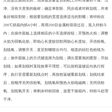
人还是比较陌生的，泡沫弧形窗套切割机工作时准备好干燥、洁
净、没有大变形的板材；确定单割矩、同步或者对称划线，并准
备好相应割矩；根据要划线的宽度选择适当的割嘴；将锌粉在
200℃烘箱内烘4小时，再用200目金属粉筛筛过后，装入锌粉斗
内；在操作面板上选择相应的小车选择按钮；开预热火焰；调整
火焰为弱氧化焰，即焰心长度较切割用焰心长度短。开供粉氧、
划线氧，调整开关，直至割嘴喷出均匀、细直的桔红色粉线为
止；操作面板上的方式键选择为划线；调出需要画的图形；开始
划线；如果划线时某段效果不理想，可以按程返键反向执行程
序，执行至需重新划线点时，再按程返键重新划线；划线结束
后，按顺序关闭供粉氧、划线氧和预热火焰电磁阀；关闭供粉
氧、划线氧开关；将剩余锌粉回收，放置干燥箱内，锌粉斗处理
干净。