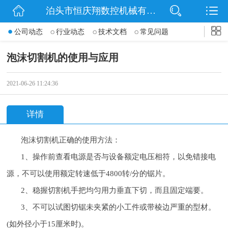
泊头市恒庆翔数控机械有限公司
网站首页
公司动态
行业动态
技术文档
常见问题
公司简介
泡沫切割机的使用与应用
动态
2021-06-26 11:24:36
产品展示
详情
联系我们
泡沫切割机正确的使用方法：
1、操作前查看电源是否与设备额定电压相符，以免错接电
源，不可以使用额定转速低于4800转/分的锯片。
2、稳握切割机手把均匀用力垂直下切，而且固定端要。
3、不可以试图切锯未夹紧的小工件或带棱边严重的型材。
(如外径小于15厘米时)。