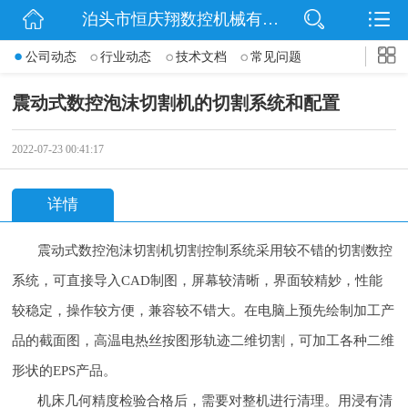
泊头市恒庆翔数控机械有限公司
网站首页
公司动态
行业动态
技术文档
常见问题
公司简介
震动式数控泡沫切割机的切割系统和配置
动态
2022-07-23 00:41:17
产品展示
详情
联系我们
震动式数控泡沫切割机切割控制系统采用较不错的切割数控
系统，可直接导入CAD制图，屏幕较清晰，界面较精妙，性能
较稳定，操作较方便，兼容较不错大。在电脑上预先绘制加工产
品的截面图，高温电热丝按图形轨迹二维切割，可加工各种二维
形状的EPS产品。
机床几何精度检验合格后，需要对整机进行清理。用浸有清