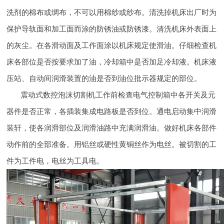
洗剂的棉布或绸布，不可以用棉纱或纱布。清洗掉机床出厂时为
保护导轨面和加工面而涂的防锈油或防锈漆。清洗机床外表面上
的灰尘。在各滑动面及工作面涂以机床规定使滑油。仔细检查机
床各部位是否按要求加了油，冷却箱中是否加足冷却液。机床液
压站、自动间润滑装置的油是否到油位批示器规定的部位。
震动式数控泡沫切割机工作前检查电气控制箱中各开关及元
器件是否正常，各插装集成电路板是否到位。通电启动集中润滑
装轩，使各润滑部位及润滑油路中充满润滑油。做好机床各部件
动作前的全部准备。用铝丝或硬性黄铜丝作为电丝。被切割的工
件为工件电，电丝为工具电。