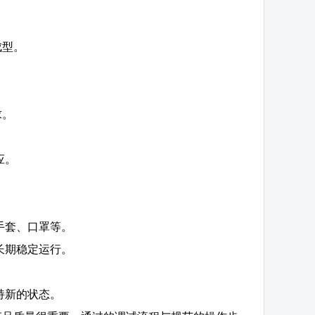
成型。
求。
应。
手套、口罩等。
长期稳定运行。
持新的状态。