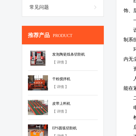
常见问题
饰、
推荐产品
PRODUCT
制系
发泡陶瓷线条切割机
内无
【 详情 】
干粉搅拌机
【 详情 】
能在
皮带上料机
【 详情 】
EPS圆弧切割机