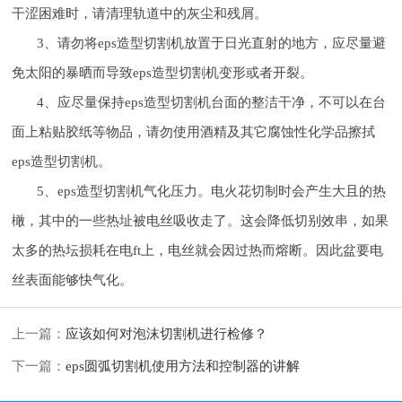
干涩困难时，请清理轨道中的灰尘和残屑。
3、请勿将eps造型切割机放置于日光直射的地方，应尽量避
免太阳的暴晒而导致eps造型切割机变形或者开裂。
4、应尽量保持eps造型切割机台面的整洁干净，不可以在台
面上粘贴胶纸等物品，请勿使用酒精及其它腐蚀性化学品擦拭
eps造型切割机。
5、eps造型切割机气化压力。电火花切制时会产生大且的热
橄，其中的一些热址被电丝吸收走了。这会降低切别效串，如果
太多的热坛损耗在电ft上，电丝就会因过热而熔断。因此盆要电
丝表面能够快气化。
上一篇：
应该如何对泡沫切割机进行检修？
下一篇：
eps圆弧切割机使用方法和控制器的讲解