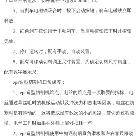
了革命性的进步，切割偏差不超过0.5mm、m。
5、当刹车电磁铁吸合时，按下启动按钮，刹车电磁铁立即
释放。
6、红色刹车按钮用于手动刹车。当启动按钮按下时此按钮
无效。
7、停止运转时，配有手动、自动装置。
8、配有可移动切料调正尺寸装置。为确定切料尺寸精度，
配有数字显示尺。
eps造型切割机日常保养：
1、eps造型切割机熔点、电丝的熔点是一项取婴的指标。电
丝通过导丝咀时的机械运动以及冲洗力和放电等因素，电丝在切
割时是有抖动的，这将造成没有数次的小的斑路，使切割过程减
慢。电丝工作时如果在外径上能够损耗一些。
2、eps造型切割机使用中如遇前后直角滑板和左右靠尺移动