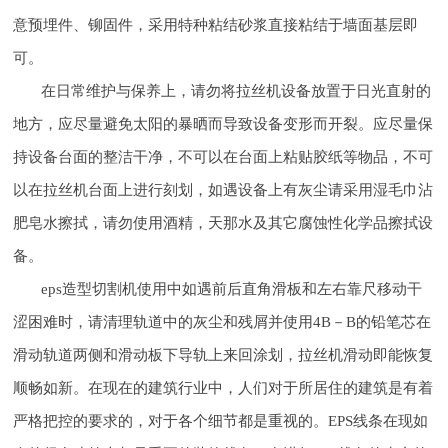
意预埋件、铆固件，采用特种粘结砂浆直接粘结于墙面基层即
可。
在日常维护与保养上，请勿将拉丝机设备放置于日光直射的
地方，应尽量避免太阳的暴晒而导致设备变形而开裂。应尽量保
持设备台面的整洁干净，不可以在台面上粘贴胶纸等物品，不可
以在拉丝机台面上进行刻划，如遇设备上有灰尘请采用湿毛巾沾
肥皂水擦拭，请勿使用酒精，天那水及其它腐蚀性化学品擦拭设
备。
eps造型切割机使用中如遇前后直角滑板和左右靠尺移动干
涩困难时，请清理轨道中的灰尘和残屑并使用4B－B的铅笔芯在
滑动轨道两侧和滑动板下导轨上来回涂划，拉丝机滑动即能恢复
顺畅如新。在现在的建筑行业中，人们对于所居住的建筑是有着
严格把控的要求的，对于各个细节都是重视的。EPS线条在现如