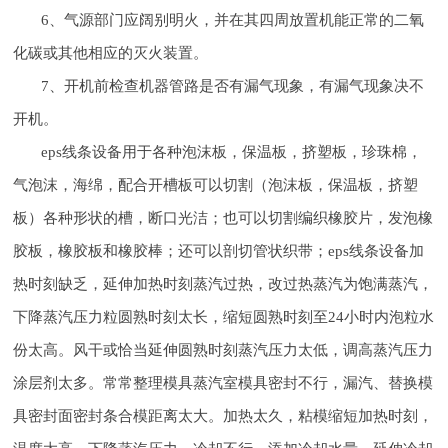
6、气源部门应阔别明火，并在其四周放置机能正常的二氧
化碳或其他相应的灭火装置。
7、开机前检查机器管路是否有漏气现象，有漏气现象决不
开机。
eps线条设备用于各种泡沫板，保温板，挤塑板，珍珠棉，
气泡沫，海绵，配合开槽板可以切割（泡沫板，保温板，挤塑
板）各种形状的槽，断口光洁；也可以切割编织橡胶片，发泡橡
胶板，橡胶板和橡胶棒；还可以剖切管状织带；eps线条设备加
热时刻缺乏，延伸加热时刻蒸汽过热，改过热蒸汽为饱满蒸汽，
下降蒸汽压力粒圆熟时刻太长，缩短圆熟时刻至24小时内泡粒水
份太高。风干或恰当延伸圆熟时刻蒸汽压力太低，调高蒸汽压力
涂层剂太多。常常整理模具蒸汽室模具密封不行，漏汽、替换模
具密封面密封条合模距离太大。加热太久，粘模缩短加热时刻，