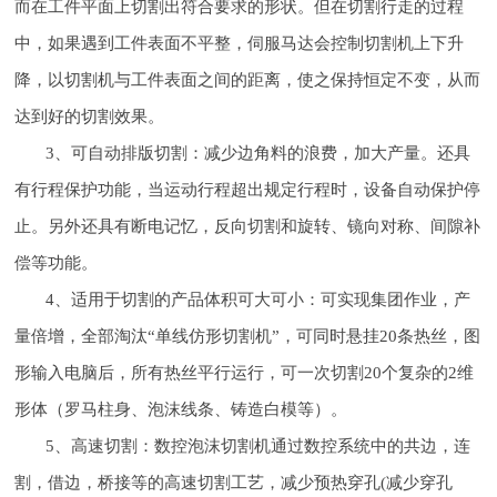
而在工件平面上切割出符合要求的形状。但在切割行走的过程
中，如果遇到工件表面不平整，伺服马达会控制切割机上下升
降，以切割机与工件表面之间的距离，使之保持恒定不变，从而
达到好的切割效果。
3、可自动排版切割：减少边角料的浪费，加大产量。还具
有行程保护功能，当运动行程超出规定行程时，设备自动保护停
止。另外还具有断电记忆，反向切割和旋转、镜向对称、间隙补
偿等功能。
4、适用于切割的产品体积可大可小：可实现集团作业，产
量倍增，全部淘汰“单线仿形切割机”，可同时悬挂20条热丝，图
形输入电脑后，所有热丝平行运行，可一次切割20个复杂的2维
形体（罗马柱身、泡沫线条、铸造白模等）。
5、高速切割：数控泡沫切割机通过数控系统中的共边，连
割，借边，桥接等的高速切割工艺，减少预热穿孔(减少穿孔