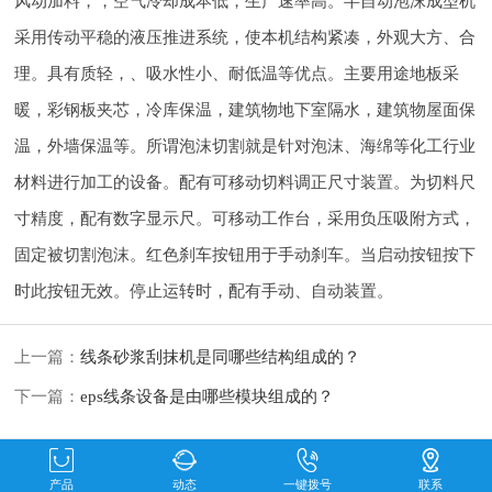
风动加料，，空气冷却成本低，生产速率高。半自动泡沫成型机
采用传动平稳的液压推进系统，使本机结构紧凑，外观大方、合
理。具有质轻，、吸水性小、耐低温等优点。主要用途地板采
暖，彩钢板夹芯，冷库保温，建筑物地下室隔水，建筑物屋面保
温，外墙保温等。所谓泡沫切割就是针对泡沫、海绵等化工行业
材料进行加工的设备。配有可移动切料调正尺寸装置。为切料尺
寸精度，配有数字显示尺。可移动工作台，采用负压吸附方式，
固定被切割泡沫。红色刹车按钮用于手动刹车。当启动按钮按下
时此按钮无效。停止运转时，配有手动、自动装置。
上一篇：
线条砂浆刮抹机是同哪些结构组成的？
下一篇：
eps线条设备是由哪些模块组成的？
产品
动态
一键拨号
联系