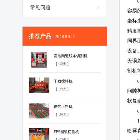
常见问题
容易
坐标
精度
推荐产品
PRODUCT
同界
设备
发泡陶瓷线条切割机
无误
【 详情 】
割机
干粉搅拌机
【 详情 】
间隙
状复
皮带上料机
【 详情 】
喷雾
EPS圆弧切割机