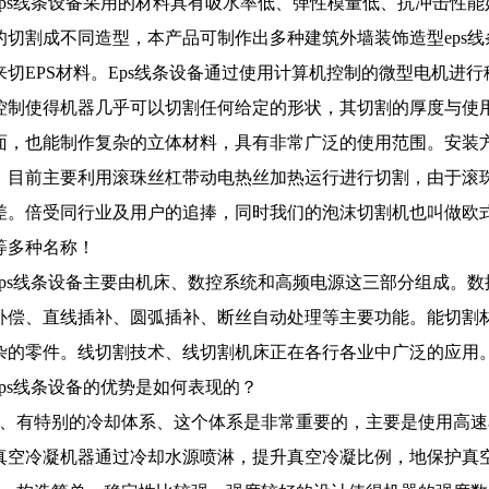
eps线条设备采用的材料具有吸水率低、弹性模量低、抗冲击性能
的切割成不同造型，本产品可制作出多种建筑外墙装饰造型eps
来切EPS材料。Eps线条设备通过使用计算机控制的微型电机进
控制使得机器几乎可以切割任何给定的形状，其切割的厚度与使
面，也能制作复杂的立体材料，具有非常广泛的使用范围。安装
。目前主要利用滚珠丝杠带动电热丝加热运行进行切割，由于滚
差。倍受同行业及用户的追捧，同时我们的泡沫切割机也叫做欧
等多种名称！
eps线条设备主要由机床、数控系统和高频电源这三部分组成。
补偿、直线插补、圆弧插补、断丝自动处理等主要功能。能切割
杂的零件。线切割技术、线切割机床正在各行各业中广泛的应用
eps线条设备的优势是如何表现的？
1、有特别的冷却体系、这个体系是非常重要的，主要是使用高
真空冷凝机器通过冷却水源喷淋，提升真空冷凝比例，地保护真