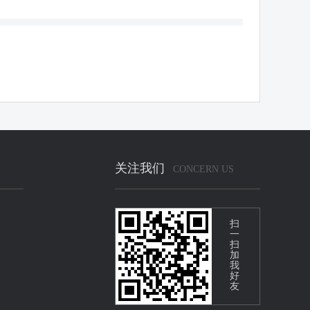
关注我们
CONCERN US
扫
一
扫
加
我
好
友