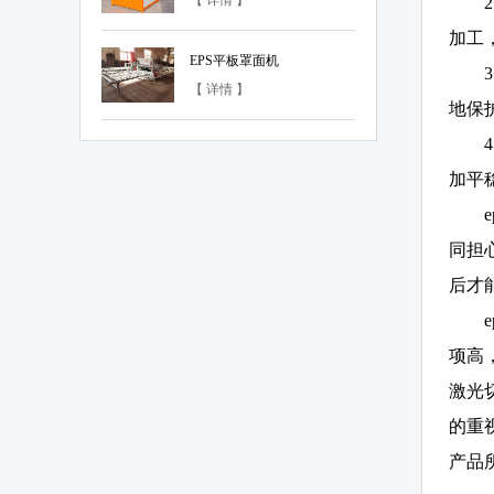
【 详情 】
加工
EPS平板罩面机
【 详情 】
地保
加平
同担
后才
项高
激光
的重
产品