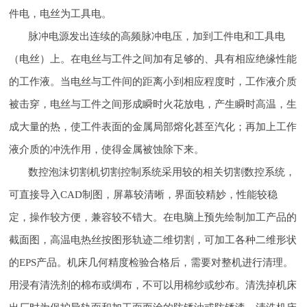
件电，电丝为工具电。
脉冲电源发出连续的高频脉冲电压，加到工件电和工具电
（电丝）上。在电丝与工件之间加有足够的、具有相应绝缘性能
的工作液。当电丝与工件间的距离小到相应程度时，工作液介质
被击穿，电丝与工件之间形成瞬时火花放电，产生瞬时高温，生
成大量的热，使工件表面的金属局部熔化甚至汽化；再加上工作
液介质的冲洗作用，使得金属被蚀除下来。
数控泡沫切割机切割控制系统采用较的相关切割数控系统，
可直接导入CAD制图，屏幕较清晰，界面较精妙，性能较稳
定，操作较方便，兼容较不错大。在电脑上预先绘制加工产品的
截面图，高温电热丝按图形轨迹二维切割，可加工各种二维形状
的EPS产品。机床几何精度检验合格后，需要对整机进行清理。
用浸有清洗剂的棉布或绸布，不可以用棉纱或纱布。清洗掉机床