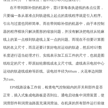
在不带间隙补偿的机器中，需计算每条执迹线的各点位置，
只要编一条从基准点到轨迹线上起点的直线程序就是引入程序。
引出与过渡也同样简单。而在带间晾补偿的机器中，由于本控制
器的程序模块只解决图形的缩放问题，并没有解决把电丝从轮麻
线上的某一点移到轨迹线上某一点的问题。而现在不但要计算图
纸的名义尺寸，而且还要计算好电丝运动的轨迹，然后对I计数
长度进行适当处理才行。实线表示加工后工件的尺寸，也就是图
纸给定的尺寸，即原始轮廓线或名义尺寸线。虚线表示电丝中心
运动的轨迹线或称等距线。设电丝半径为60um，火花单边间隙
为1um。
EPS线路设备工作前，检查电气控制箱内的开关和部件是否
正常，插入式集成电路板是否到位。通电启动集中润滑装置，使
润滑部件和润滑油路面充满润滑油。在机床的所有部件运行前做