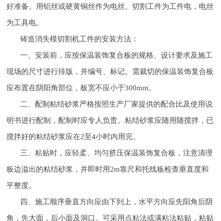
好准备。用铝丝或硬黄铜丝作为电丝。切割工件为工件电，电丝
为工具电。
铸造消失模切割机工件的安装方法：
一、安装前，应按保温装饰复合板的规格、设计要求及施工
现场的尺寸进行排版，并编号、标记。需裁切的保温装饰复合板
应布置在阴阳角部位，板宽不应小于300mm。
二、配制粘结砂浆严格按照生产厂家提供的配合比及使用说
明书进行配制，配制时应专人负责。粘结砂浆应随用随搅拌，已
搅拌好的粘结砂浆应在2至4小时内用完。
三、粘贴时，应轻柔、均匀挤压保温装饰复合板，注意清理
板边溢出的粘结砂浆，并即时用2m靠尺和托线板检查垂直度和
平整度。
四、施工顺序垂直方向应由下到上，水平方向应先阳角后阴
角，先大面，后小面及洞口。可采用点粘法或满粘法粘贴，粘贴