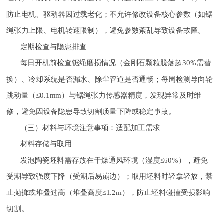
防止电机、驱动器因过载老化；不允许修改设备核心参数（如锯
绳张力上限、电机转速限制），避免参数紊乱导致设备故障。
定期检查与隐患排查
每日开机前检查锯绳磨损情况（金刚石颗粒脱落超30%需替
换）、冷却系统是否漏水、除尘管道是否通畅；每周检测导向轮
跳动量（≤0.1mm）与锯绳张力传感器精度，发现异常及时维
修，避免因设备隐患导致切割质量下降或稳定事故。
（三）材料与环境注意事项：适配加工需求
材料存储与取用
发泡陶瓷坯料需存放在干燥通风环境（湿度≤60%），避免
受潮导致强度下降（受潮后易崩边）；取用坯料时轻拿轻放，禁
止抛掷或堆叠过高（堆叠高度≤1.2m），防止坯料碰撞受损影响
切割。