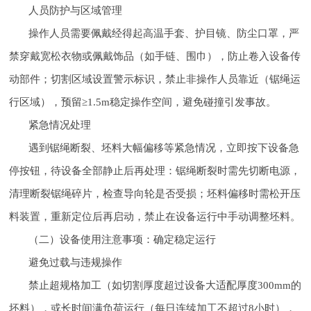
人员防护与区域管理
操作人员需要佩戴经得起高温手套、护目镜、防尘口罩，严
禁穿戴宽松衣物或佩戴饰品（如手链、围巾），防止卷入设备传
动部件；切割区域设置警示标识，禁止非操作人员靠近（锯绳运
行区域），预留≥1.5m稳定操作空间，避免碰撞引发事故。
紧急情况处理
遇到锯绳断裂、坯料大幅偏移等紧急情况，立即按下设备急
停按钮，待设备全部静止后再处理：锯绳断裂时需先切断电源，
清理断裂锯绳碎片，检查导向轮是否受损；坯料偏移时需松开压
料装置，重新定位后再启动，禁止在设备运行中手动调整坯料。
（二）设备使用注意事项：确定稳定运行
避免过载与违规操作
禁止超规格加工（如切割厚度超过设备大适配厚度300mm的
坯料），或长时间满负荷运行（每日连续加工不超过8小时），