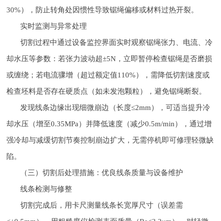
30%），防止转角处因惯性导致锯绳偏移或材料过热开裂。
实时监测与异常处理
切割过程中通过设备监控界面实时观察锯绳张力、电流、冷
却水压等参数：若张力波动超±5N，立即暂停检查锯绳是否磨损
或缠绕；若电流骤增（超过额定值110%），需降低切割速度或
检查坯料是否存在硬质点（如未发泡颗粒），避免锯绳断裂。
发现线条边缘出现细微崩边（长度≤2mm），可适当提升冷
却水压（增至0.35MPa）并降低速度（减少0.5m/min），通过增
强冷却与减缓切割节奏控制崩边扩大，无需停机即可修理轻微缺
陷。
（三）切割后处理措施：优良线条质量与设备维护
线条检测与修整
切割完成后，用卡尺测量线条长宽厚尺寸（误差需