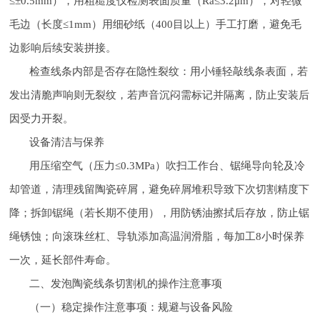
≤±0.5mm），用粗糙度仪检测表面质量（Ra≤3.2μm），对轻微
毛边（长度≤1mm）用细砂纸（400目以上）手工打磨，避免毛
边影响后续安装拼接。
检查线条内部是否存在隐性裂纹：用小锤轻敲线条表面，若
发出清脆声响则无裂纹，若声音沉闷需标记并隔离，防止安装后
因受力开裂。
设备清洁与保养
用压缩空气（压力≤0.3MPa）吹扫工作台、锯绳导向轮及冷
却管道，清理残留陶瓷碎屑，避免碎屑堆积导致下次切割精度下
降；拆卸锯绳（若长期不使用），用防锈油擦拭后存放，防止锯
绳锈蚀；向滚珠丝杠、导轨添加高温润滑脂，每加工8小时保养
一次，延长部件寿命。
二、发泡陶瓷线条切割机的操作注意事项
（一）稳定操作注意事项：规避与设备风险