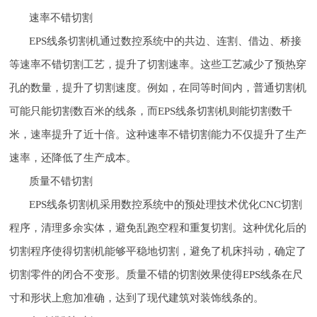
速率不错切割
EPS线条切割机通过数控系统中的共边、连割、借边、桥接
等速率不错切割工艺，提升了切割速率。这些工艺减少了预热穿
孔的数量，提升了切割速度。例如，在同等时间内，普通切割机
可能只能切割数百米的线条，而EPS线条切割机则能切割数千
米，速率提升了近十倍。这种速率不错切割能力不仅提升了生产
速率，还降低了生产成本。
质量不错切割
EPS线条切割机采用数控系统中的预处理技术优化CNC切割
程序，清理多余实体，避免乱跑空程和重复切割。这种优化后的
切割程序使得切割机能够平稳地切割，避免了机床抖动，确定了
切割零件的闭合不变形。质量不错的切割效果使得EPS线条在尺
寸和形状上愈加准确，达到了现代建筑对装饰线条的。