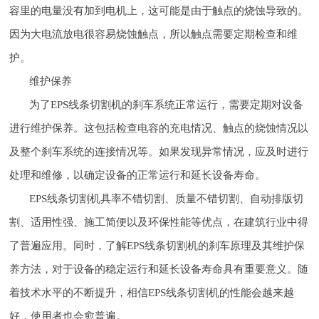
容里的电量没有加到电机上，这可能是由于触点的烧蚀导致的。
因为大电流放电很容易烧蚀触点，所以触点需要定期检查和维
护。
维护保养
为了EPS线条切割机的刹车系统正常运行，需要定期对设备
进行维护保养。这包括检查电容的充电情况、触点的烧蚀情况以
及整个刹车系统的连接情况等。如果发现异常情况，应及时进行
处理和维修，以确定设备的正常运行和延长设备寿命。
EPS线条切割机具率不错切割、质量不错切割、自动排版切
割、适用性强、施工简便以及环保性能等优点，在建筑行业中得
了普遍应用。同时，了解EPS线条切割机的刹车原理及其维护保
养方法，对于设备的稳定运行和延长设备寿命具有重要意义。随
着技术水平的不断提升，相信EPS线条切割机的性能会越来越
好，使用者也会愈普遍。