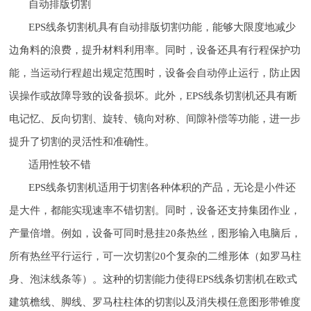
自动排版切割
EPS线条切割机具有自动排版切割功能，能够大限度地减少
边角料的浪费，提升材料利用率。同时，设备还具有行程保护功
能，当运动行程超出规定范围时，设备会自动停止运行，防止因
误操作或故障导致的设备损坏。此外，EPS线条切割机还具有断
电记忆、反向切割、旋转、镜向对称、间隙补偿等功能，进一步
提升了切割的灵活性和准确性。
适用性较不错
EPS线条切割机适用于切割各种体积的产品，无论是小件还
是大件，都能实现速率不错切割。同时，设备还支持集团作业，
产量倍增。例如，设备可同时悬挂20条热丝，图形输入电脑后，
所有热丝平行运行，可一次切割20个复杂的二维形体（如罗马柱
身、泡沫线条等）。这种的切割能力使得EPS线条切割机在欧式
建筑檐线、脚线、罗马柱柱体的切割以及消失模任意图形带锥度