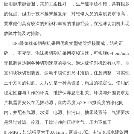
应用越来越普遍，其加工柔性好，，生产速率还不错，具有很多
的优点。但由于技术越来越复杂，对维修人员的素质要求很高，
要求他们具有较深的知识和丰富的维修经验，在泡沫切割机出现
故障才能及时排除。
EPS装饰线条切割机采用优良矩型钢管焊接而成，结构正
确、、不变型。泡沫板切割机采用变频调速，可实现0-4.5m/min
无机调速达到各种切割速度的要求。泡沫板切割机设有水平、垂
直和块状切割装置、运动平稳切割尺寸准确，任意调整，可实现
三个方向的切割。划片机是一种高设备，精度的稳定性、使用的
稳定性都与工作的环境、维护保养息息相关。环境与外围要求划
片机需要安装在无振动源，室内温度为20~25摄氏度的净化间
内，并配有气源、水源、电源、排污口、抽雾装置等。气源要求
是经过过滤、冷凝、干燥洁净的压缩空气，压力不低于
0.5MPa，过滤精度大于0.01μm，露点-15℃。主轴冷却水建议用