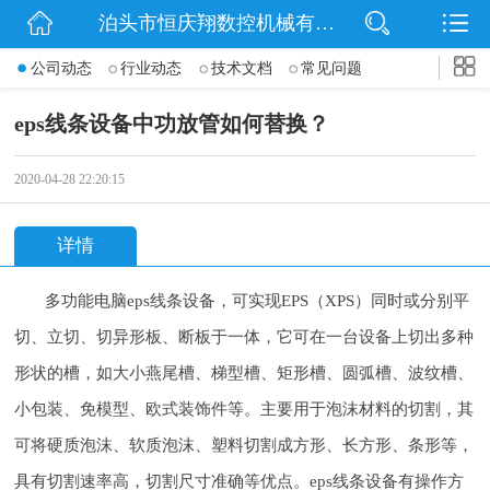
泊头市恒庆翔数控机械有限公司
网站首页
公司动态
行业动态
技术文档
常见问题
公司简介
eps线条设备中功放管如何替换？
动态
2020-04-28 22:20:15
产品展示
详情
联系我们
多功能电脑eps线条设备，可实现EPS（XPS）同时或分别平
切、立切、切异形板、断板于一体，它可在一台设备上切出多种
形状的槽，如大小燕尾槽、梯型槽、矩形槽、圆弧槽、波纹槽、
小包装、免模型、欧式装饰件等。主要用于泡沫材料的切割，其
可将硬质泡沫、软质泡沫、塑料切割成方形、长方形、条形等，
具有切割速率高，切割尺寸准确等优点。eps线条设备有操作方