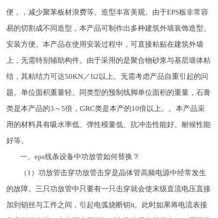
便，，减少聚苯板材浪费等。造型丰富美观。由于EPS板非常容
易的切割成不同造型，本产品可制作出多种建筑外墙装饰造型。
安装方便。本产品在使用安装过程中，可直接粘贴在建筑外墙
上，无需特别辅助构件。由于采用的是聚合物砂浆与基层墙体粘
结，其粘结力可达50KN／Ii2以上。无需考虑产品自重引起的问
题。单位面积重量轻。同类型的预制线脚单位面积的重量，石膏
类是本产品的3～5倍，GRC类是本产的10倍以上。。本产品采
用的材料具有吸水率低、弹性模量低、抗冲击性能好、耐候性能
好等。
一、eps线条设备中功放管如何替换？
（1）功放管击穿功放管击穿是晶体管高频电源中经常发生
的故障。三只功放管中只要有一只击穿就会使末级直流电压直接
加到钥丝与工件之间，引起电弧烧断钥it。此时如果将电流表接