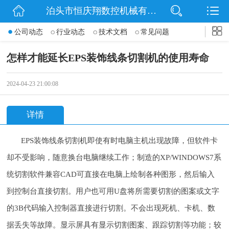
泊头市恒庆翔数控机械有限公司
网站首页
公司动态
行业动态
技术文档
常见问题
公司简介
怎样才能延长EPS装饰线条切割机的使用寿命
动态
2024-04-23 21:00:08
产品展示
详情
联系我们
EPS装饰线条切割机即使有时电脑主机出现故障，但软件卡
却不受影响，随意换台电脑继续工作；制造的XP/WINDOWS7系
统切割软件兼容CAD可直接在电脑上绘制各种图形，然后输入
到控制台直接切割。用户也可用U盘将所需要切割的图案或文字
的3B代码输入控制器直接进行切割。不会出现死机、卡机、数
据丢失等故障。显示屏具有显示切割图案、跟踪切割等功能；较