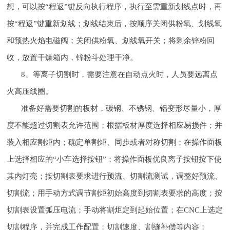
想，可以按“程返”键反向执行程序，执行至需重新划线点时，再
按“程返”键重新划线；划线结束后，按顺序关闭供粉氧、划线氧
和预热火焰电磁阀；关闭供粉氧、划线氧开关；将剩余锌粉回
收，放置干燥箱内，锌粉斗处理干净。
8、等离子切割时，需要注意在自动点火时，人员要远离点
火高压线圈。
准备好需要切割的板材，碳钢、不锈钢、铝变形尽量小，厚
度不能超过切割表允许范围；根据板材厚度选择相应易损件；并
装入相应割炬内；确定单割炬、同步或者对称切割；在操作面板
上选择相应的“小车选择按钮”；将操作面板优良离子按钮按下使
其内灯亮；按切割表要求进行预流、切割流测试，调整好预流、
切割流；用手动方式调节割炬初始高度到切割表要求的高度；按
切割表设置弧压电流；手动将割炬定到起始位置；在CNC上选定
切割程序，并完成工作配置：切割速度、割缝补偿等内容；