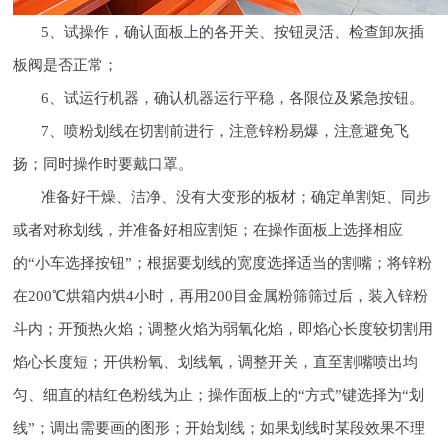
5、试操作，确认面板上的各开关、按钮灵活、检查卸灰插
板阀是否正常；
6、试运行机器，确认机器运行平稳，各限位及紧急按钮。
7、喷粉划线在切割前进行，注意锌粉易爆，注意避免飞
扬；同时操作时要戴口罩。
准备好干燥、洁净、没有大变形的板材；确定单割矩、同步
或者对称划线，并准备好相应割矩；在操作面板上选择相应
的“小车选择按钮”；根据要划线的宽度选择适当的割嘴；将锌粉
在200℃烘箱内烘4小时，再用200目金属粉筛筛过后，装入锌粉
斗内；开预热火焰；调整火焰为弱氧化焰，即焰心长度较切割用
焰心长度短；开供粉氧、划线氧，调整开关，直至割嘴喷出均
匀、细直的桔红色粉线为止；操作面板上的“方式”键选择为“划
线”；调出需要画的图形；开始划线；如果划线时某段效果不理