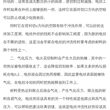
抖动的，这将造成无数次的小的斑路，使切割过程减慢。电丝工
作时如果在外径上能够损耗一些。这样它在面对切口方向的空晾
可以防止或减少短路效应。
同时它在背对切u方向的空隙有助于冲洗作用，可以好的去
掉加工度屑。电丝外径的找耗不会影响加工精度，因为新的电丝
在不断的进给。这是冶金学家在电丝的冲洗性时要考虑的材料的
两个特性之一。
二、气化压力。电火花切制时会产生大且的热橄，其中的一
些热址被电丝吸收走了。这会降低切别效串，如果太多的热坛损
耗在电ft上，电丝就会因过热而熔断。因此盆要电丝表面能够快
气化。在电丝冷却的同时把热能释放到工件上。
材料受热达到熔点后就会气化，产生气化压力。熔点低的材
料容易气化。电丝所应该具有的另一个特性就是低熔点和高气化
压力，可以帮助把废法吹离切缝。这就是电丝冲洗性好所应该其