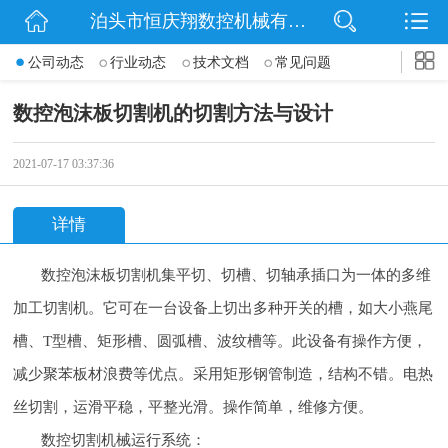
泊头市恒庆翔数控机械有限公司
网站首页
公司动态
行业动态
技术文档
常见问题
公司简介
数控泡沫板切割机的切割方法与设计
动态
2021-07-17 03:37:36
产品展示
详情
联系我们
数控泡沫板切割机集平切、切槽、切轴承插口为一体的多维
加工切割机。它可在一台设备上切出多种开关的槽，如大小燕尾
槽、T型槽、矩形槽、圆弧槽、波纹槽等。此设备有操作方便，
减少聚苯板材浪费等优点。采用矩形钢管制造，结构不错。电热
丝切割，运滑平稳，平整光滑。操作简单，维修方便。
数控切割机械运行系统：