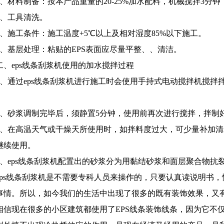
3、材料制备：按本产品重量的20-25%加水配料，机械搅拌3分
4、工具清洗。
5、施工条件：施工温度+5℃以上及相对湿度85%以下施工。
6、基层处理：粘贴的EPS表面应尽量平整、、清洁。
二、eps线条刮浆机使用的加水搅拌过程
1、通过eps线条刮浆机进行施工时会使用手持式电动搅拌机搅拌拌
。
2、砂浆调制完毕后，须静置5分钟，使用前再次进行搅拌，拌制
3、在高温天气或干燥天所使用时，如拌料度过大，可少量补加
继续使用。
4、eps线条刮浆机配置出的砂浆分为用黏结砂浆和面层聚合物抗
eps线条刮浆机是不需要专科人员来操作的，只要认真读说明书
事情。所以，如今我们的生活中出现了很多的既有装饰效果，又有
相信现在很多的小区建筑都使用了EPS线条装饰线条，因为它不