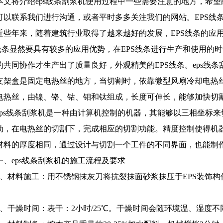
本文将介绍eps线条刮浆机使用过程中一些需要注意的地方，希
可以联系我们进行沟通，或者平时多多关注我们的网站。EPS线
近些年来，随着建筑行业取得了越来越好的发展，EPS线条的应
S线条显然要具有较多的应用优势，在EPS线条进行生产和使用的时
的共同协作才生产出了质量良好，外观精美的EPS线条。eps线
支架盒是固定电热丝的地方，当切割时，依靠微型风扇冷却电热
电热丝，由镍、铬、钴、钼和钛组成，长度可伸长，能够加快切
eps线条刮浆机是一种由计算机控制的机器，其能够以三相坐标来
动，在电热丝的切割下，完成相应的切割功能。精度控制使得机
材料的厚度相同，通过设计与切割一个工件的不同界面，也能制
一、eps线条刮浆机的施工流程及要求
1、材料施工：用不锈钢抹灰刀将抗裂抹面砂浆抹压于EPS装饰
2、干燥时间：表干：2小时/25℃。干燥时间会随环境温、湿度