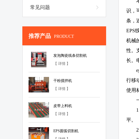
常见问题
识，
条，
EP
推荐产品
PRODUCT
机械
性。
发泡陶瓷线条切割机
长。
【 详情 】
行移
干粉搅拌机
【 详情 】
使用
皮带上料机
【 详情 】
平。
EPS圆弧切割机