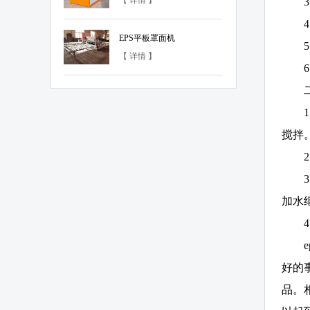
【 详情 】
EPS平板罩面机
【 详情 】
搅拌
加水
好的
品。